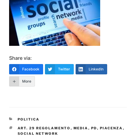
Share via:
Facebook
Twitter
LinkedIn
More
CATEGORIE
POLITICA
TAG
ART. 29 REGOLAMENTO
,
MEDIA
,
PD
,
PIACENZA
,
SOCIAL NETWORK