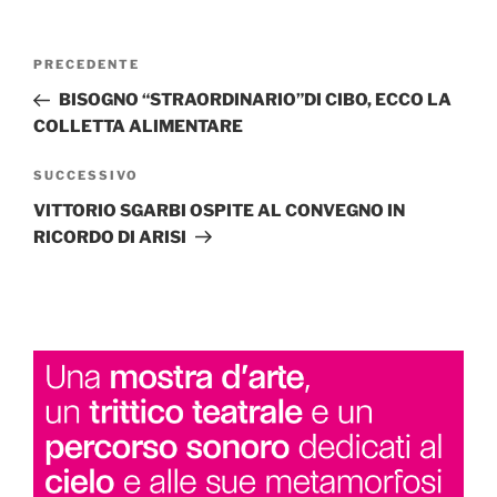
Navigazione
Articolo
PRECEDENTE
articoli
precedente:
BISOGNO “STRAORDINARIO”DI CIBO, ECCO LA
COLLETTA ALIMENTARE
Articolo
SUCCESSIVO
successivo
VITTORIO SGARBI OSPITE AL CONVEGNO IN
RICORDO DI ARISI