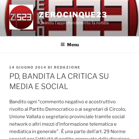
Salta
al
ZEROCINQUE23
contenuto
Quando l'approfondimento fa notizia
Menu
PUBBLICATO
14 GIUGNO 2014
DI
REDAZIONE
IL
PD, BANDITA LA CRITICA SU
MEDIA E SOCIAL
Bandito ogni “commento negativo e acostruttivo
rivolto al Partito Democratico o ai segretari di Circolo,
Unione Vallata o segretario provinciale tramite social
network o altri mezzi d’informazione telematica e
mediatica in generale” . È una parte dell’art. 29 Norme