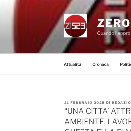
Salta
al
contenuto
ZERO
Quando l'appro
Attualità
Cronaca
Politi
PUBBLICATO
21 FEBBRAIO 2025
DI
REDAZI
IL
“UNA CITTA’ ATTR
AMBIENTE, LAVOR