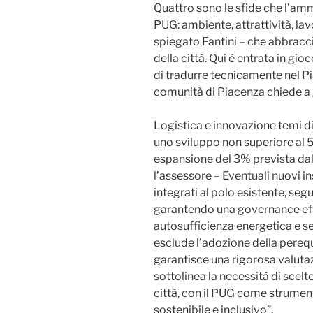
Quattro sono le sfide che l’amm
PUG: ambiente, attrattività, lav
spiegato Fantini – che abbracci
della città. Qui è entrata in gio
di tradurre tecnicamente nel Pi
comunità di Piacenza chiede a 
Logistica e innovazione temi 
uno sviluppo non superiore al 5
espansione del 3% prevista dal
l’assessore – Eventuali nuovi 
integrati al polo esistente, segu
garantendo una governance effi
autosufficienza energetica e ser
esclude l’adozione della perequ
garantisce una rigorosa valutaz
sottolinea la necessità di scelt
città, con il PUG come strumen
sostenibile e inclusivo”.