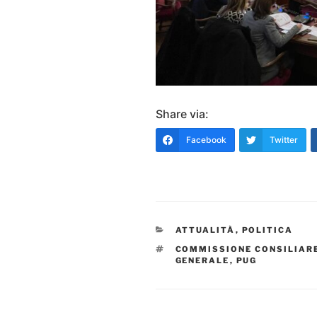
Share via:
Facebook
Twitter
CATEGORIE
ATTUALITÀ
,
POLITICA
TAG
COMMISSIONE CONSILIAR
GENERALE
,
PUG