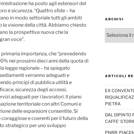
inistrazione ha posto agli estensori del
oro e sicurezza. “Quattro sfide – ha
ano in modo settoriale tutti gli ambiti
ARCHIVI
co la visione della città. Abbiamo chiesto
Archivi
ano la prospettiva nuova che la
gran voce”.
di primaria importanza, che “prevedendo
0% nei prossimi dieci anni della quota di
la legge regionale – ha spiegato
insediamenti verranno adeguati e
ARTICOLI RE
endo principi di pubblica utilità e
cace, sicurezza degli accessi,
EX CONVENTO 
vizi adeguati per i lavoratori. Il piano
RIQUALIFICAZ
PIETRA
azione territoriale con altri Comuni e
ione delle espansioni consentite. Si
DAL DIPINTO 
e coraggiose e coerenti per il futuro della
CAFFE’ STORI
to strategico per uno sviluppo
PNRR: PIACEN