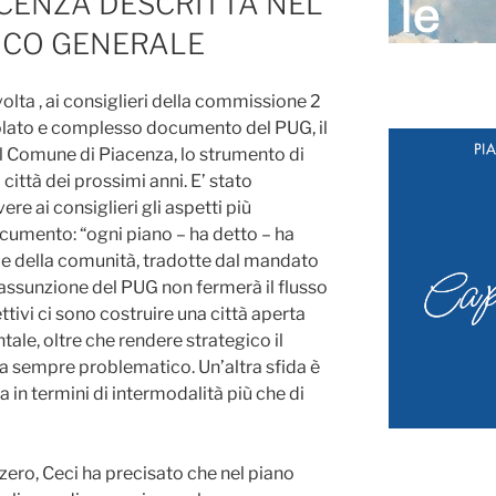
ACENZA DESCRITTA NEL
ICO GENERALE
 volta , ai consiglieri della commissione 2
ticolato e complesso documento del PUG, il
l Comune di Piacenza, lo strumento di
città dei prossimi anni. E’ stato
ere ai consiglieri gli aspetti più
cumento: “ogni piano – ha detto – ha
e della comunità, tradotte dal mandato
’assunzione del PUG non fermerà il flusso
ettivi ci sono costruire una città aperta
ale, oltre che rendere strategico il
da sempre problematico. Un’altra sfida è
ca in termini di intermodalità più che di
zero, Ceci ha precisato che nel piano