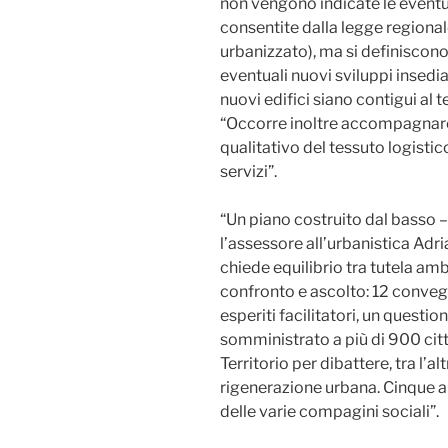
non vengono indicate le eventu
consentite dalla legge regionale
urbanizzato), ma si definiscono
eventuali nuovi sviluppi insedi
nuovi edifici siano contigui al t
“Occorre inoltre accompagnare
qualitativo del tessuto logistico
servizi”.
“Un piano costruito dal basso – 
l’assessore all’urbanistica Adr
chiede equilibrio tra tutela amb
confronto e ascolto: 12 convegn
esperiti facilitatori, un questio
somministrato a più di 900 citt
Territorio per dibattere, tra l’al
rigenerazione urbana. Cinque a
delle varie compagini sociali”.