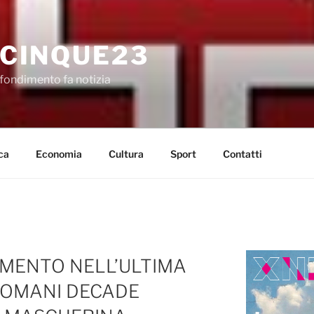
CINQUE23
fondimento fa notizia
ca
Economia
Cultura
Sport
Contatti
E
AUMENTO NELL’ULTIMA
DOMANI DECADE