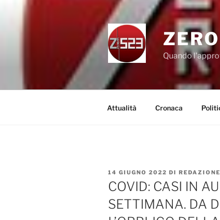
Salta
al
contenuto
ZERO
Quando l'appro
Attualità
Cronaca
Politi
PUBBLICATO
14 GIUGNO 2022
DI
REDAZION
IL
COVID: CASI IN 
SETTIMANA. DA 