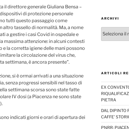
il direttore generale Giuliana Bensa –
 dispositivi di protezione personale
ARCHIVI
mo tutti questo passaggio come
 altro tassello di normalità. Ma, a nome
Archivi
ati a gestire i casi Covid in ospedale e
 alla massima attenzione: in alcuni contesti
o e la corretta igiene delle mani possono
mitare la circolazione del virus che,
ta settimana, è ancora presente”.
ARTICOLI RE
one, si è ormai arrivati a una situazione
ria, senza progressi sensibili nel tasso di
EX CONVENTO 
ella settimana scorsa sono state fatte
RIQUALIFICAZ
olare IV dosi (a Piacenza ne sono state
PIETRA
).
DAL DIPINTO 
CAFFE’ STORI
ono indicati giorni e orari di apertura dei
PNRR: PIACEN