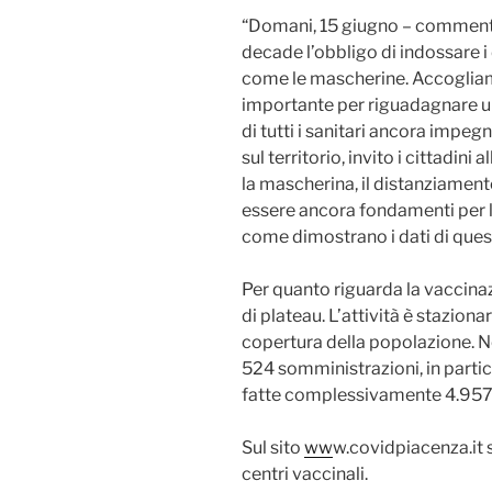
“Domani, 15 giugno – commenta 
decade l’obbligo di indossare i
come le mascherine. Accoglia
importante per riguadagnare un
di tutti i sanitari ancora impegn
sul territorio, invito i cittadini
la mascherina, il distanziament
essere ancora fondamenti per li
come dimostrano i dati di ques
Per quanto riguarda la vaccinazi
di plateau. L’attività è staziona
copertura della popolazione. N
524 somministrazioni, in partic
fatte complessivamente 4.957
Sul sito
ww
w.covidpiacenza.it s
centri vaccinali.