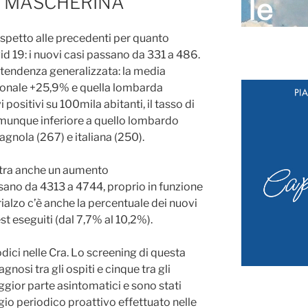
A MASCHERINA
spetto alle precedenti per quanto
id 19: i nuovi casi passano da 331 a 486.
 tendenza generalizzata: la media
zionale +25,9% e quella lombarda
positivi su 100mila abitanti, il tasso di
comunque inferiore a quello lombardo
gnola (267) e italiana (250).
gistra anche un aumento
ssano da 4313 a 4744, proprio in funzione
rialzo c’è anche la percentuale dei nuovi
est eseguiti (dal 7,7% al 10,2%).
ici nelle Cra. Lo screening di questa
nosi tra gli ospiti e cinque tra gli
aggior parte asintomatici e sono stati
gio periodico proattivo effettuato nelle