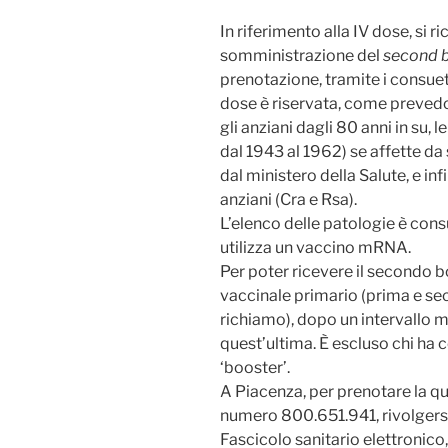
In riferimento alla IV dose, si 
somministrazione del
second 
prenotazione, tramite i consuet
dose è riservata, come prevedono
gli anziani dagli 80 anni in su, l
dal 1943 al 1962) se affette da
dal ministero della Salute, e infi
anziani (Cra e Rsa).
L’elenco delle patologie è consu
utilizza un vaccino mRNA.
Per poter ricevere il secondo b
vaccinale primario (prima e sec
richiamo), dopo un intervallo 
quest’ultima. È escluso chi ha 
‘booster’.
A Piacenza, per prenotare la qua
numero 800.651.941, rivolgersi 
Fascicolo sanitario elettronico,