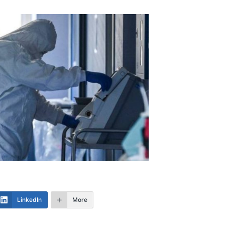
LinkedIn
More