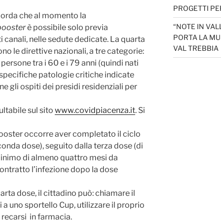
PROGETTI PER
ricorda che al momento la
“NOTE IN VAL
booster
è possibile solo previa
PORTA LA MU
i canali, nelle sedute dedicate. La quarta
VAL TREBBIA
 le direttive nazionali, a tre categorie:
e persone tra i 60 e i 79 anni (quindi nati
 specifiche patologie critiche indicate
ne gli ospiti dei presidi residenziali per
ltabile sul sito
www.covidpiacenza.it
. Si
ooster occorre aver completato il ciclo
onda dose), seguito dalla terza dose (di
minimo di almeno quattro mesi da
contratto l’infezione dopo la dose
rta dose, il cittadino può: chiamare il
a uno sportello Cup, utilizzare il proprio
 recarsi in farmacia.