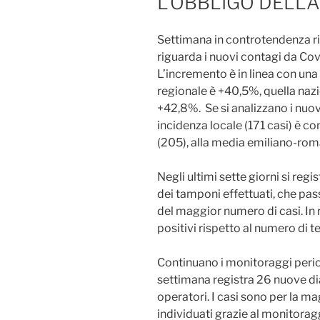
L’OBBLIGO DELL
Settimana in controtendenza ri
riguarda i nuovi contagi da Cov
L’incremento è in linea con una
regionale è +40,5%, quella na
+42,8%. Se si analizzano i nuovi 
incidenza locale (171 casi) è 
(205), alla media emiliano-roma
Negli ultimi sette giorni si re
dei tamponi effettuati, che pa
del maggior numero di casi. In 
positivi rispetto al numero di t
Continuano i monitoraggi period
settimana registra 26 nuove diag
operatori. I casi sono per la m
individuati grazie al monitorag