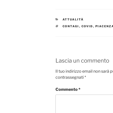
CATEGORIE
ATTUALITÀ
TAG
CONTAGI
,
COVID
,
PIACENZ
Lascia un commento
Il tuo indirizzo email non sarà 
contrassegnati
*
Commento
*