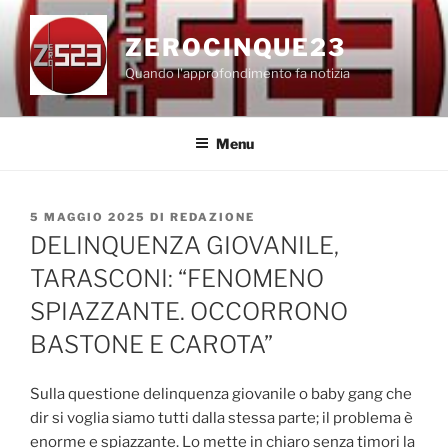
Salta
al
ZEROCINQUE23
contenuto
Quando l'approfondimento fa notizia
Menu
PUBBLICATO
5 MAGGIO 2025
DI
REDAZIONE
IL
DELINQUENZA GIOVANILE,
TARASCONI: “FENOMENO
SPIAZZANTE. OCCORRONO
BASTONE E CAROTA”
Sulla questione delinquenza giovanile o baby gang che
dir si voglia siamo tutti dalla stessa parte; il problema è
enorme e spiazzante. Lo mette in chiaro senza timori la