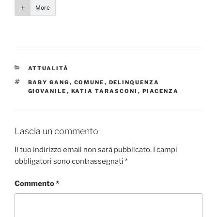
More
CATEGORIE
ATTUALITÀ
TAG
BABY GANG
,
COMUNE
,
DELINQUENZA
GIOVANILE
,
KATIA TARASCONI
,
PIACENZA
Lascia un commento
Il tuo indirizzo email non sarà pubblicato.
I campi
obbligatori sono contrassegnati
*
Commento
*