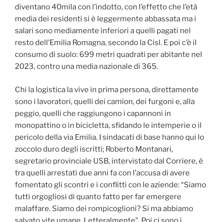
diventano 40mila con l’indotto, con l’effetto che l’età
media dei residenti si è leggermente abbassata ma i
salari sono mediamente inferiori a quelli pagati nel
resto dell’Emilia Romagna, secondo la Cisl. E poi c’è il
consumo di suolo: 699 metri quadrati per abitante nel
2023, contro una media nazionale di 365.
Chi la logistica la vive in prima persona, direttamente
sono i lavoratori, quelli dei camion, dei furgoni e, alla
peggio, quelli che raggiungono i capannoni in
monopattino o in bicicletta, sfidando le intemperie o il
pericolo della via Emilia. I sindacati di base hanno qui lo
zoccolo duro degli iscritti; Roberto Montanari,
segretario provinciale USB, intervistato dal Corriere, è
tra quelli arrestati due anni fa con l’accusa di avere
fomentato gli scontri e i conflitti con le aziende: “Siamo
tutti orgogliosi di quanto fatto per far emergere
malaffare. Siamo dei rompicoglioni? Si ma abbiamo
salvato vite umane. Letteralmente”. Poi ci sono i