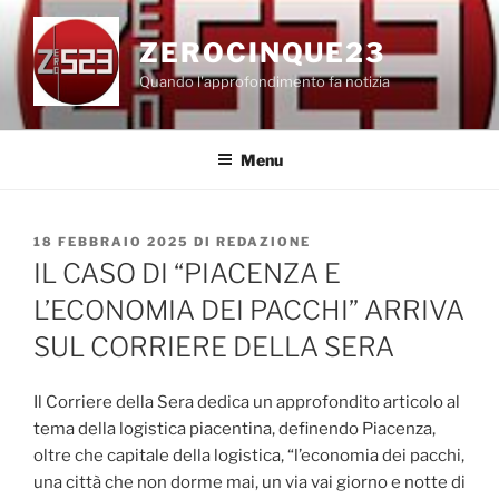
Salta
al
ZEROCINQUE23
contenuto
Quando l'approfondimento fa notizia
Menu
PUBBLICATO
18 FEBBRAIO 2025
DI
REDAZIONE
IL
IL CASO DI “PIACENZA E
L’ECONOMIA DEI PACCHI” ARRIVA
SUL CORRIERE DELLA SERA
Il Corriere della Sera dedica un approfondito articolo al
tema della logistica piacentina, definendo Piacenza,
oltre che capitale della logistica, “l’economia dei pacchi,
una città che non dorme mai, un via vai giorno e notte di