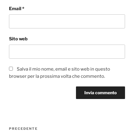
Email
*
Sito web
Salva il mio nome, email e sito web in questo
browser per la prossima volta che commento.
Navigazione
Articolo
PRECEDENTE
articoli