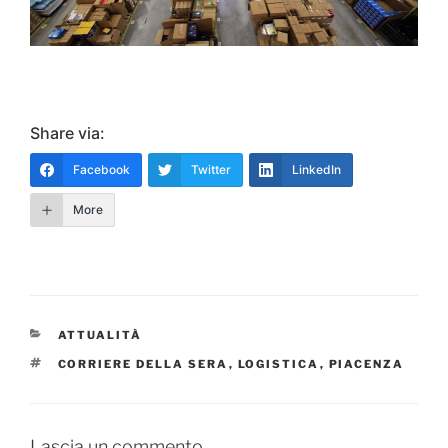
Share via:
Facebook
Twitter
LinkedIn
More
CATEGORIE
ATTUALITÀ
TAG
CORRIERE DELLA SERA
,
LOGISTICA
,
PIACENZA
Lascia un commento