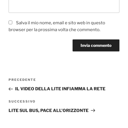
Salva il mio nome, email e sito web in questo
browser per la prossima volta che commento.
Navigazione
Articolo
PRECEDENTE
articoli
precedente:
IL VIDEO DELLA LITE INFIAMMA LA RETE
Articolo
SUCCESSIVO
successivo
LITE SUL BUS, PACE ALL’ORIZZONTE