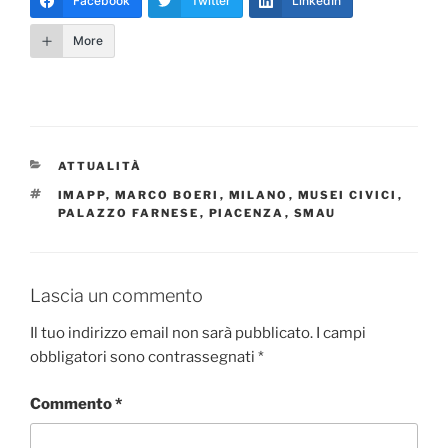
Facebook
Twitter
LinkedIn
More
CATEGORIE
ATTUALITÀ
TAG
IMAPP
,
MARCO BOERI
,
MILANO
,
MUSEI CIVICI
,
PALAZZO FARNESE
,
PIACENZA
,
SMAU
Lascia un commento
Il tuo indirizzo email non sarà pubblicato.
I campi
obbligatori sono contrassegnati
*
Commento
*