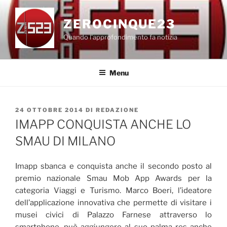
Salta
al
ZEROCINQUE23
contenuto
Quando l'approfondimento fa notizia
Menu
PUBBLICATO
24 OTTOBRE 2014
DI
REDAZIONE
IL
IMAPP CONQUISTA ANCHE LO
SMAU DI MILANO
Imapp sbanca e conquista anche il secondo posto al
premio nazionale Smau Mob App Awards per la
categoria Viaggi e Turismo. Marco Boeri, l’ideatore
dell’applicazione innovativa che permette di visitare i
musei civici di Palazzo Farnese attraverso lo