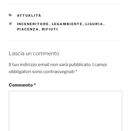
CATEGORIE
ATTUALITÀ
TAG
INCENERITORE
,
LEGAMBIENTE
,
LIGURIA
,
PIACENZA
,
RIFIUTI
Lascia un commento
Il tuo indirizzo email non sarà pubblicato.
I campi
obbligatori sono contrassegnati
*
Commento
*