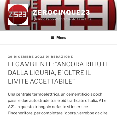
Salta
al
ZEROCINQUE23
contenuto
Quando l'approfondimento fa notizia
Menu
PUBBLICATO
29 DICEMBRE 2022
DI
REDAZIONE
IL
LEGAMBIENTE: “ANCORA RIFIUTI
DALLA LIGURIA, E’ OLTRE IL
LIMITE ACCETTABILE”
Una centrale termoelettrica, un cementificio a pochi
passi e due autostrade tra le più trafficate d’Italia, A1 e
A21. In questo triangolo nefasto si inserisce
l’inceneritore, per completare l’opera, verrebbe da dire.