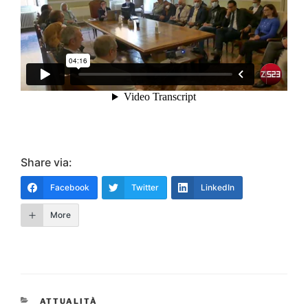
Share via:
Facebook
Twitter
LinkedIn
More
CATEGORIE
ATTUALITÀ