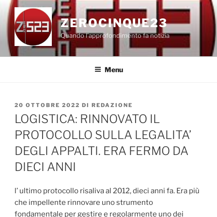
Salta
al
ZEROCINQUE23
contenuto
Quando l'approfondimento fa notizia
Menu
PUBBLICATO
20 OTTOBRE 2022
DI
REDAZIONE
IL
LOGISTICA: RINNOVATO IL
PROTOCOLLO SULLA LEGALITA’
DEGLI APPALTI. ERA FERMO DA
DIECI ANNI
l’ ultimo protocollo risaliva al 2012, dieci anni fa. Era più
che impellente rinnovare uno strumento
fondamentale per gestire e regolarmente uno dei