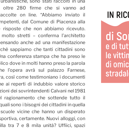
rbanistiche, sono stati raccolti in una
a oltre 280 firme che si vanno ad
accolte on line. “Abbiamo inviato il
ompetenti, dal Comune di Piacenza alla
e risposte che non abbiamo ricevuto.
olto stretti – conferma l’architetto
pensando anche ad una manifestazione
chè sappiamo che tanti cittadini sono
 Una conferenza stampa che ha preso le
ico dove in molti hanno preso la parola
he l’opera avrà sul palazzo Farnese,
era, così come testimoniano i documenti
e ai reperti di indubbio valore storico
ioni dei sovrintendenti Calvani nel 1981
el ragionamento che sottende tutto il
li sono i bisogni dei cittadini in quella
e scuole vicine che hanno un disperato
 sportiva, certamente. Nuovi alloggi, con
la tra 7 e 8 mila unità? Uffiici, spazi