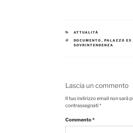
CATEGORIE
ATTUALITÀ
TAG
DOCUMENTO
,
PALAZZO EX
SOVRINTENDENZA
Lascia un commento
Il tuo indirizzo email non sarà 
contrassegnati
*
Commento
*