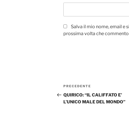
Salva il mio nome, email e 
prossima volta che commento
Navigazione
Articolo
PRECEDENTE
articoli
precedente:
QUIRICO: “IL CALIFFATO E’
L’UNICO MALE DEL MONDO”