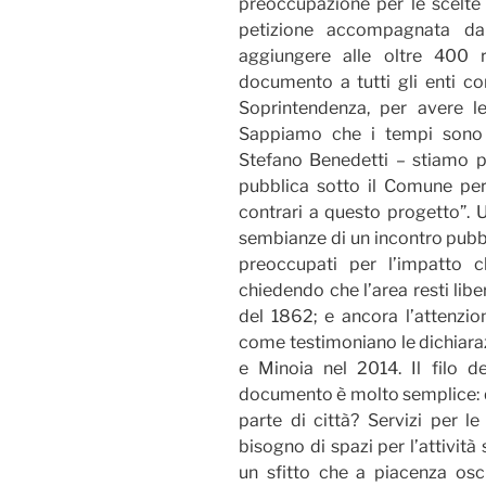
preoccupazione per le scelte u
petizione accompagnata d
aggiungere alle oltre 400 r
documento a tutti gli enti c
Soprintendenza, per avere l
Sappiamo che i tempi sono m
Stefano Benedetti – stiamo 
pubblica sotto il Comune per
contrari a questo progetto”.
sembianze di un incontro pubbl
preoccupati per l’impatto c
chiedendo che l’area resti lib
del 1862; e ancora l’attenzion
come testimoniano le dichiaraz
e Minoia nel 2014. Il filo d
documento è molto semplice: qua
parte di città? Servizi per l
bisogno di spazi per l’attività
un sfitto che a piacenza oscil