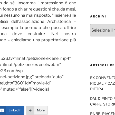
en da sé. Insomma l’impressione è che
in fondo a chiarire questioni che, da mesi,
ui nessuno ha mai risposto. “Insieme alle
ARCHIVI
issi dell’associazione Archistorica –
Archivi
 esempio la permuta che possa offrire
 zona dove costruire. Nel nostro
ude – chiediamo una progettazione più
523.tv/filmati/petizione ex enel.mp4″
filmati/petizione ex enel.webm”
ARTICOLI RE
ue23.com/wp-
el-petizione.jpg” preload=”auto”
EX CONVENTO 
height=”360″ id=”movie-id”
RIQUALIFICAZ
PIETRA
e” muted=”false”][/videojs]
DAL DIPINTO 
CAFFE’ STORI
LinkedIn
More
PNRR: PIACEN