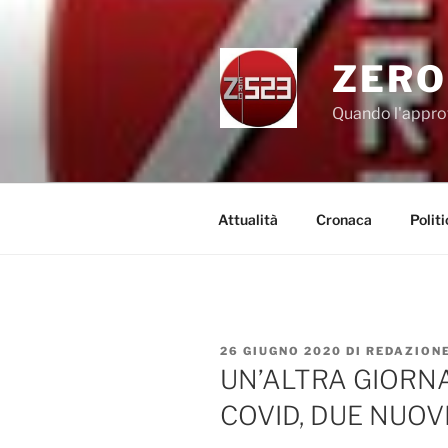
Salta
al
contenuto
ZERO
Quando l'appro
Attualità
Cronaca
Politi
PUBBLICATO
26 GIUGNO 2020
DI
REDAZION
IL
UN’ALTRA GIORNA
COVID, DUE NUOVI