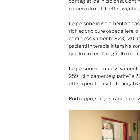
contagiati da inizio crisi. Continu
numero di malati effettivi, che a
Le persone in isolamento a casa
richiedono cure ospedaliere, o 
complessivamente 923, -20 rispe
pazienti in terapia intensiva son
quelli ricoverati negli altri rep
Le persone complessivamente g
259 “clinicamente guarite” e 22.
effetti perché risultate negativ
Purtroppo, si registrano 3 nuov