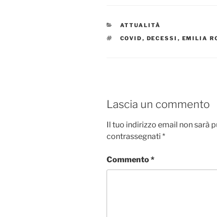
CATEGORIE
ATTUALITÀ
TAG
COVID
,
DECESSI
,
EMILIA 
Lascia un commento
Il tuo indirizzo email non sarà 
contrassegnati
*
Commento
*