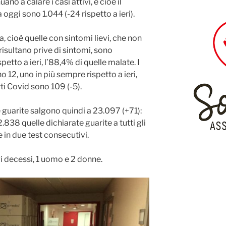
ano a calare i casi attivi, e cioè il
 oggi sono 1.044 (-24 rispetto a ieri).
, cioè quelle con sintomi lievi, che non
risultano prive di sintomi, sono
tto a ieri, l’88,4% di quelle malate. I
o 12, uno in più sempre rispetto a ieri,
arti Covid sono 109 (-5).
uarite salgono quindi a 23.097 (+71):
838 quelle dichiarate guarite a tutti gli
e in due test consecutivi.
i decessi, 1 uomo e 2 donne.