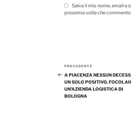
Salva il mio nome, email e 
prossima volta che commento
Navigazione
Articolo
PRECEDENTE
articoli
precedente:
A PIACENZA NESSUN DECESS
UN SOLO POSITIVO. FOCOLAIO
UN’AZIENDA LOGISTICA DI
BOLOGNA