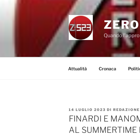
Salta
al
contenuto
ZERO
Quando l'appro
Attualità
Cronaca
Politi
PUBBLICATO
14 LUGLIO 2023
DI
REDAZIONE
IL
FINARDI E MAN
AL SUMMERTIME I