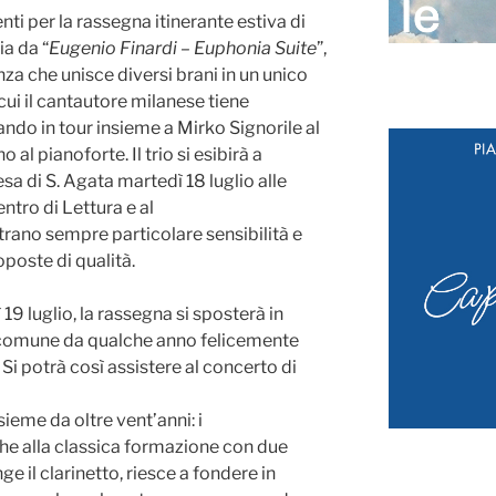
i per la rassegna itinerante estiva di
a da “
Eugenio Finardi – Euphonia Suite
”,
za che unisce diversi brani in un unico
ui il cantautore milanese tiene
ndo in tour insieme a Mirko Signorile al
al pianoforte. Il trio si esibirà a
sa di S. Agata martedì 18 luglio alle
entro di Lettura e al
ano sempre particolare sensibilità e
oposte di qualità.
19 luglio, la rassegna si sposterà in
 comune da qualche anno felicemente
. Si potrà così assistere al concerto di
sieme da oltre vent’anni: i
e alla classica formazione con due
 il clarinetto, riesce a fondere in