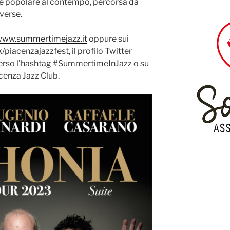
 e popolare al contempo, percorsa da
verse.
ww.summertimejazz.it
oppure sui
piacenzajazzfest, il profilo Twitter
erso l’hashtag #SummertimeInJazz o su
acenza Jazz Club.