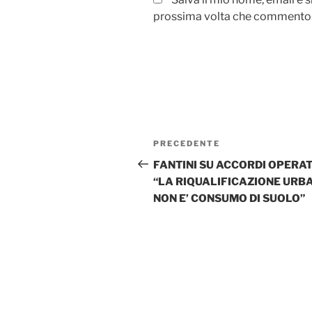
prossima volta che commento
Navigazione
Articolo
PRECEDENTE
articoli
precedente:
FANTINI SU ACCORDI OPERATI
“LA RIQUALIFICAZIONE URB
NON E’ CONSUMO DI SUOLO”