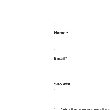
Nome
*
Email
*
Sito web
Salva il mio nome, email e 