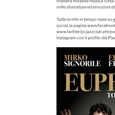
maniera mirabile musica colta
mille sfumature ed emozioni di
Tutte le info in tempo reale su
w
social, la pagina www.facebook/
www.twitter/pcjazzclub attrav
Instagram con il profilo del Pi