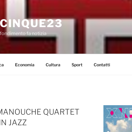
CINQUE23
fondimento fa notizia
ca
Economia
Cultura
Sport
Contatti
OMANOUCHE QUARTET
N JAZZ