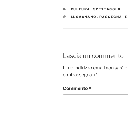
CATEGORIE
CULTURA
,
SPETTACOLO
TAG
LUGAGNANO
,
RASSEGNA
,
R
Lascia un commento
Il tuo indirizzo email non sarà 
contrassegnati
*
Commento
*