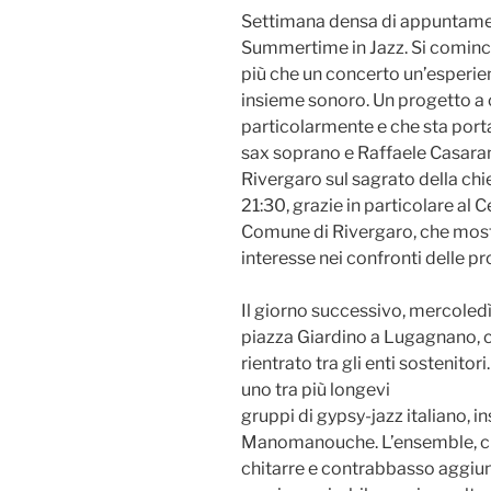
Settimana densa di appuntament
Summertime in Jazz. Si cominci
più che un concerto un’esperien
insieme sonoro. Un progetto a c
particolarmente e che sta porta
sax soprano e Raffaele Casarano 
Rivergaro sul sagrato della chie
21:30, grazie in particolare al C
Comune di Rivergaro, che mostr
interesse nei confronti delle pr
Il giorno successivo, mercoledì 
piazza Giardino a Lugagnano,
rientrato tra gli enti sostenitori
uno tra più longevi
gruppi di gypsy-jazz italiano, in
Manomanouche. L’ensemble, ch
chitarre e contrabbasso aggiunge