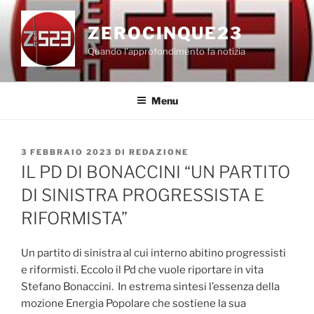
Salta
al
ZEROCINQUE23
contenuto
Quando l'approfondimento fa notizia
Menu
PUBBLICATO
3 FEBBRAIO 2023
DI
REDAZIONE
IL
IL PD DI BONACCINI “UN PARTITO
DI SINISTRA PROGRESSISTA E
RIFORMISTA”
Un partito di sinistra al cui interno abitino progressisti
e riformisti. Eccolo il Pd che vuole riportare in vita
Stefano Bonaccini. In estrema sintesi l’essenza della
mozione Energia Popolare che sostiene la sua