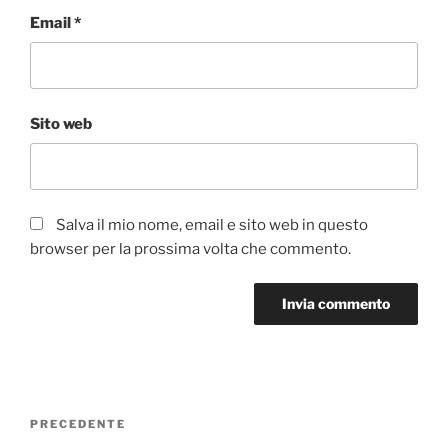
Email
*
Sito web
Salva il mio nome, email e sito web in questo
browser per la prossima volta che commento.
Navigazione
Articolo
PRECEDENTE
articoli