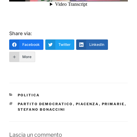
Share via:
Facebook
Twitter
LinkedIn
More
CATEGORIE
POLITICA
TAG
PARTITO DEMOCRATICO
,
PIACENZA
,
PRIMARIE
,
STEFANO BONACCINI
Lascia un commento