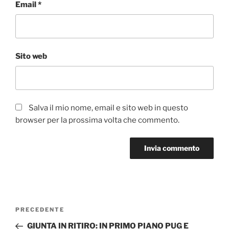
Email
*
Sito web
Salva il mio nome, email e sito web in questo
browser per la prossima volta che commento.
Navigazione
Articolo
PRECEDENTE
articoli
precedente:
GIUNTA IN RITIRO: IN PRIMO PIANO PUG E