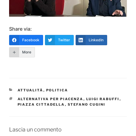
Share via:
Facebook
Twitter
LinkedIn
More
CATEGORIE
ATTUALITÀ
,
POLITICA
TAG
ALTERNATIVA PER PIACENZA
,
LUIGI RABUFFI
,
PIAZZA CITTADELLA
,
STEFANO CUGINI
Lascia un commento