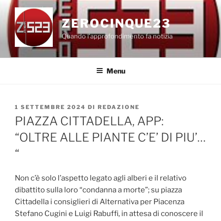
Salta
al
ZEROCINQUE23
contenuto
Quando l'approfondimento fa notizia
Menu
PUBBLICATO
1 SETTEMBRE 2024
DI
REDAZIONE
IL
PIAZZA CITTADELLA, APP:
“OLTRE ALLE PIANTE C’E’ DI PIU’…
“
Non c’è solo l’aspetto legato agli alberi e il relativo
dibattito sulla loro “condanna a morte”; su piazza
Cittadella i consiglieri di Alternativa per Piacenza
Stefano Cugini e Luigi Rabuffi, in attesa di conoscere il