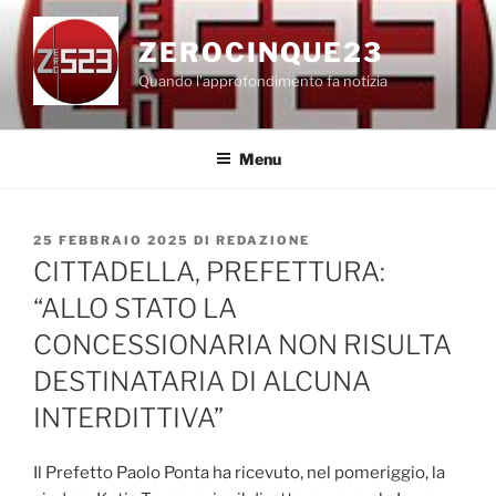
Salta
al
ZEROCINQUE23
contenuto
Quando l'approfondimento fa notizia
Menu
PUBBLICATO
25 FEBBRAIO 2025
DI
REDAZIONE
IL
CITTADELLA, PREFETTURA:
“ALLO STATO LA
CONCESSIONARIA NON RISULTA
DESTINATARIA DI ALCUNA
INTERDITTIVA”
Il Prefetto Paolo Ponta ha ricevuto, nel pomeriggio, la