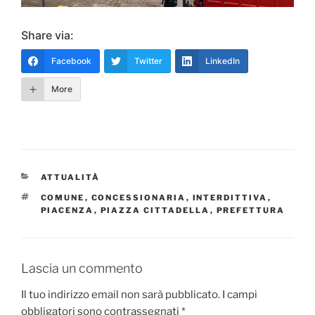
Share via:
Facebook
Twitter
LinkedIn
More
CATEGORIE
ATTUALITÀ
TAG
COMUNE
,
CONCESSIONARIA
,
INTERDITTIVA
,
PIACENZA
,
PIAZZA CITTADELLA
,
PREFETTURA
Lascia un commento
Il tuo indirizzo email non sarà pubblicato.
I campi
obbligatori sono contrassegnati
*