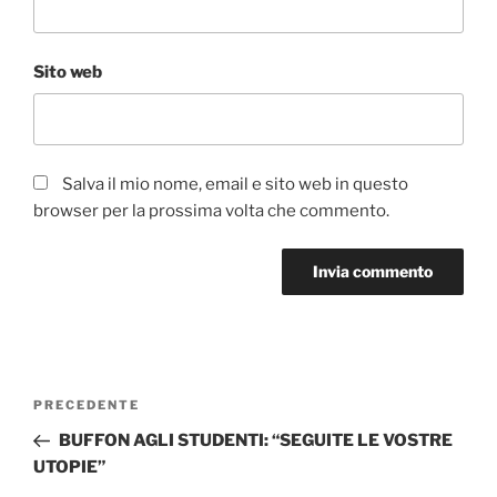
Sito web
Salva il mio nome, email e sito web in questo
browser per la prossima volta che commento.
Navigazione
Articolo
PRECEDENTE
articoli
precedente:
BUFFON AGLI STUDENTI: “SEGUITE LE VOSTRE
UTOPIE”