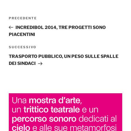
Navigazione
Articolo
PRECEDENTE
articoli
precedente:
INCREDIBOL 2014, TRE PROGETTI SONO
PIACENTINI
Articolo
SUCCESSIVO
successivo
TRASPORTO PUBBLICO, UN PESO SULLE SPALLE
DEI SINDACI