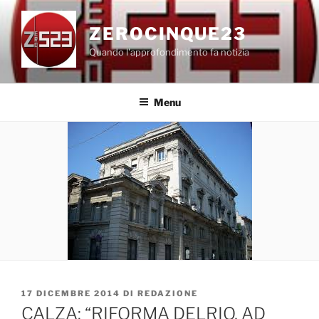
Salta
al
ZEROCINQUE23
contenuto
Quando l'approfondimento fa notizia
Menu
PUBBLICATO
17 DICEMBRE 2014
DI
REDAZIONE
IL
CALZA: “RIFORMA DELRIO, AD