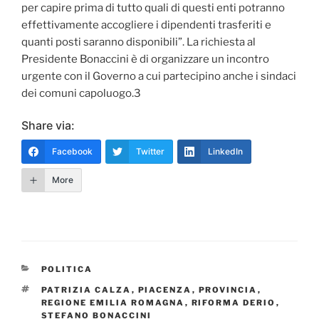
per capire prima di tutto quali di questi enti potranno
effettivamente accogliere i dipendenti trasferiti e
quanti posti saranno disponibili”. La richiesta al
Presidente Bonaccini è di organizzare un incontro
urgente con il Governo a cui partecipino anche i sindaci
dei comuni capoluogo.3
Share via:
Facebook
Twitter
LinkedIn
More
CATEGORIE
POLITICA
TAG
PATRIZIA CALZA
,
PIACENZA
,
PROVINCIA
,
REGIONE EMILIA ROMAGNA
,
RIFORMA DERIO
,
STEFANO BONACCINI